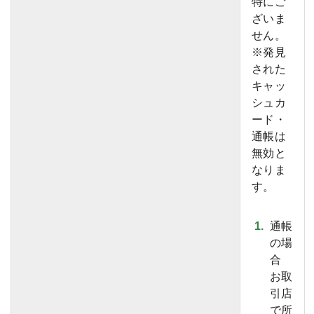
特にご
ざいま
せん。
※発見
された
キャッ
シュカ
ード・
通帳は
無効と
なりま
す。
通帳
の場
合
お取
引店
で所