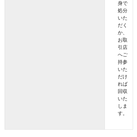
身で
処分
いた
だく
か、
お取
引店
へご
持参
いた
だけ
れば
回収
いた
しま
す。