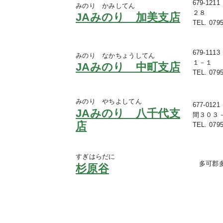
679-1
みのり かみしてん
２８
JAみのり 加美支店
TEL. 0795
679-1
みのり なかちょうしてん
１－１
JAみのり 中町支店
TEL. 0795
みのり やちよしてん
677-0
JAみのり 八千代支
間３０３
店
TEL. 0795
すぎはらだに
多可郡多
杉原谷