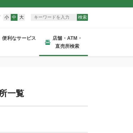
小
中
大
検索
ズ
便利なサービス
店舗・ATM・
直売所検索
売所一覧