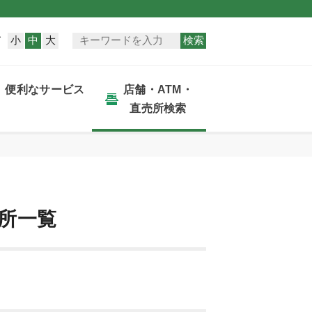
小
中
大
検索
ズ
便利なサービス
店舗・ATM・
直売所検索
売所一覧