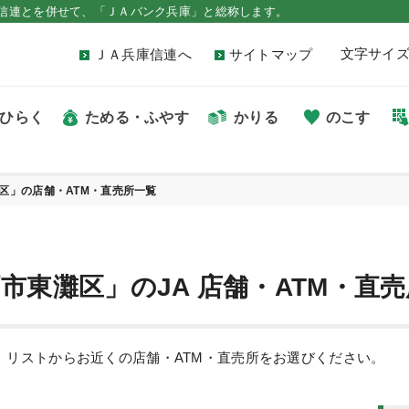
信連とを併せて、「ＪＡバンク兵庫」と総称します。
文字サイ
ＪＡ兵庫信連へ
サイトマップ
ひらく
ためる・ふやす
かりる
のこす
区」の店舗・ATM・直売所一覧
市東灘区」のJA 店舗・ATM・直
す。リストからお近くの店舗・ATM・直売所をお選びください。