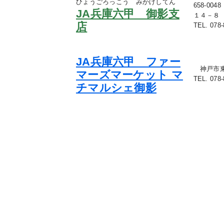
ひょうごろっこう みかげしてん
658-0
JA兵庫六甲 御影支
１４－８
店
TEL. 078-
JA兵庫六甲 ファー
神戸市東灘
マーズマーケット マ
TEL. 078-
チマルシェ御影