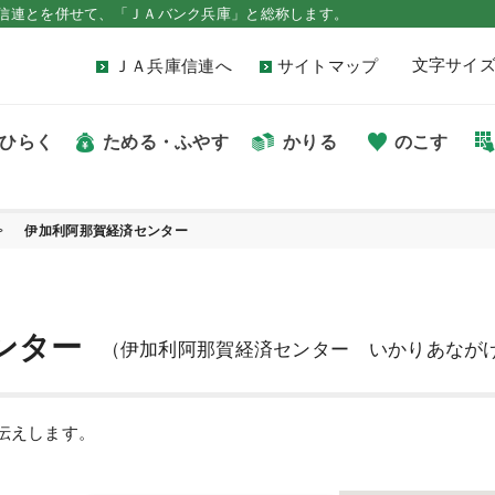
信連とを併せて、「ＪＡバンク兵庫」と総称します。
文字サイ
ＪＡ兵庫信連へ
サイトマップ
ひらく
ためる・ふやす
かりる
のこす
伊加利阿那賀経済センター
ンター
（伊加利阿那賀経済センター いかりあなが
伝えします。