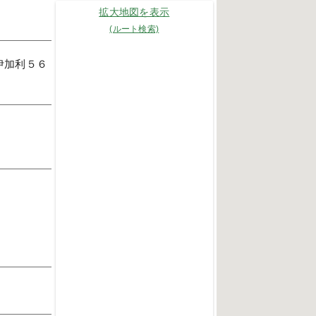
拡大地図を表示
(ルート検索)
伊加利５６