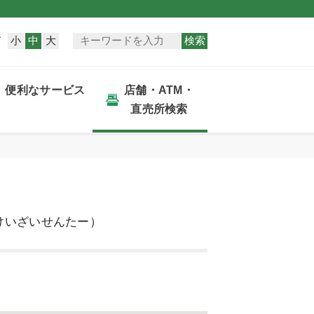
小
中
大
検索
ズ
便利なサービス
店舗・ATM・
直売所検索
けいざいせんたー）