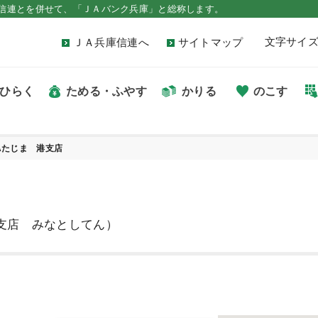
信連とを併せて、「ＪＡバンク兵庫」と総称します。
文字サイ
ＪＡ兵庫信連へ
サイトマップ
ひらく
ためる・ふやす
かりる
のこす
Aたじま 港支店
支店 みなとしてん）