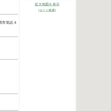
拡大地図を表示
(ルート検索)
豊岡市気比４