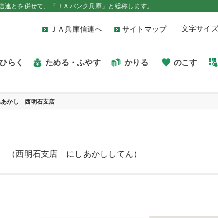
信連とを併せて、「ＪＡバンク兵庫」と総称します。
文字サイ
ＪＡ兵庫信連へ
サイトマップ
ひらく
ためる・ふやす
かりる
のこす
Aあかし 西明石支店
（西明石支店 にしあかししてん）