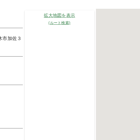
拡大地図を表示
(ルート検索)
三木市加佐３