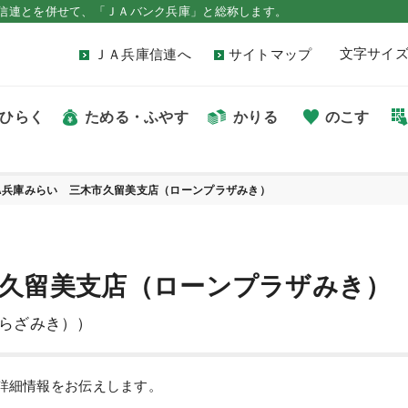
信連とを併せて、「ＪＡバンク兵庫」と総称します。
文字サイ
ＪＡ兵庫信連へ
サイトマップ
ひらく
ためる・ふやす
かりる
のこす
A兵庫みらい 三木市久留美支店（ローンプラザみき）
市久留美支店（ローンプラザみき）
らざみき））
詳細情報をお伝えします。