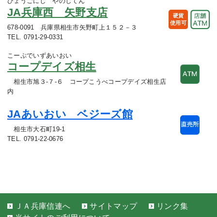
ひょうごにし やのしてん
JA兵庫西 矢野支店
硬貨
使用可
678-0091 兵庫県相生市矢野町上１５２－３
TEL. 0791-29-0331
こーぷでいずあいおい
コープデイズ相生
相生市旭３-７-６ コープこうべコープデイズ相生店
内
JAあいおい ベジーズ館
相生市大石町19-1
TEL. 0791-22-0676
ＪＡ兵庫信連へ
サイトマップ
リンク集